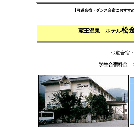
【弓道合宿・ダンス合宿におすす
松
蔵王温泉 ホテル
弓道合宿
学生合宿料金 