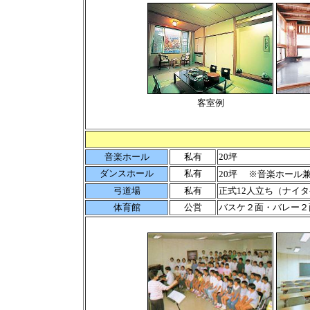
客室例
音楽ホール
私有
20坪
ダンスホール
私有
20坪
※音楽ホール
弓道場
私有
正式12人立ち（ナイタ
体育館
公営
バスケ２面・バレー２