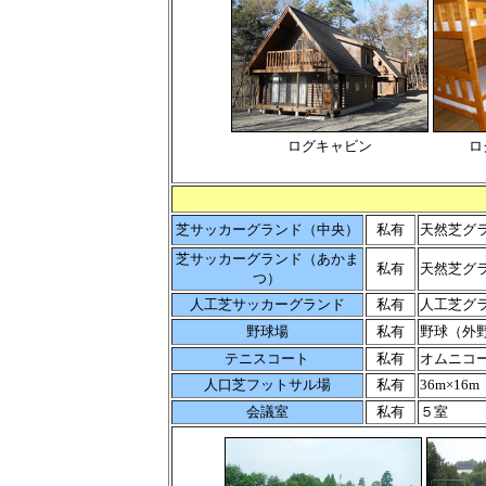
ログキャビン
ロ
芝サッカーグランド（中央）
私有
天然芝グラ
芝サッカーグランド（あかま
私有
天然芝グラ
つ）
人工芝サッカーグランド
私有
人工芝グラ
野球場
私有
野球（外
テニスコート
私有
オムニコ
人口芝フットサル場
私有
36m×16
会議室
私有
５室