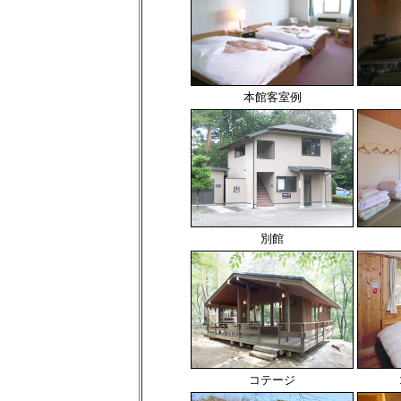
本館客室例
別館
コテージ