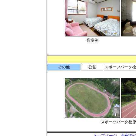
客室例
その他
公営
スポーツパーク桧
スポーツパーク桧
トップページ
合宿の