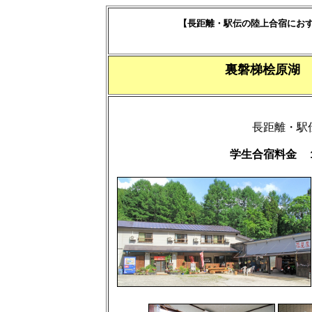
【長距離・駅伝の陸上合宿にお
裏磐梯桧原湖
長距離・駅
学生合宿料金 