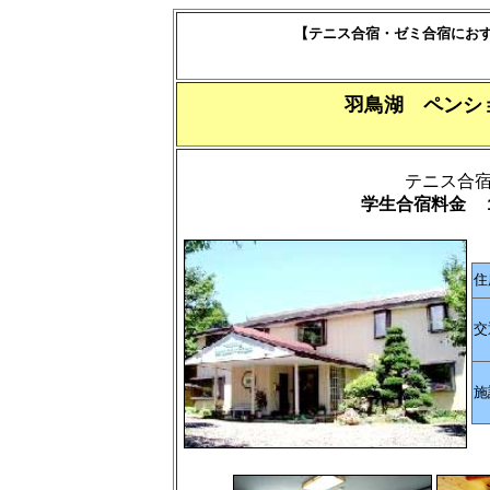
【テニス合宿・ゼミ合宿にお
羽鳥湖 ペンシ
テニス合
学生合宿料金 
住
交
施