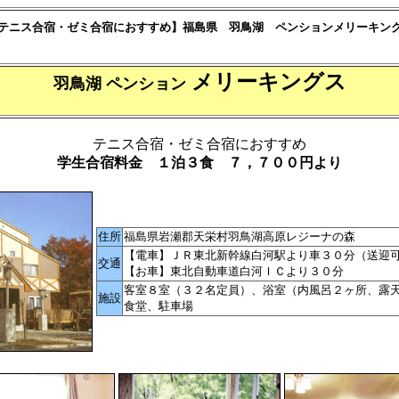
テニス合宿・ゼミ合宿におすすめ】福島県 羽鳥湖 ペンションメリーキン
メリーキングス
羽鳥湖 ペンション
テニス合宿・ゼミ合宿におすすめ
学生合宿料金 １泊３食 ７，７００円より
住所
福島県岩瀬郡天栄村羽鳥湖高原レジーナの森
【電車】ＪＲ東北新幹線白河駅より車３０分（送迎
交通
【お車】東北自動車道白河ＩＣより３０分
客室８室（３２名定員）、浴室（内風呂２ヶ所、露
施設
食堂、駐車場