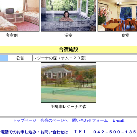
客室例
浴室
食堂
合宿施設
ト
公営
レジーナの森（オムニ２０面）
羽鳥湖レジーナの森
トップページ
合宿のページへ
問い合わせフォーム
Ｅ-mail
ＴＥＬ
お電話でのお申し込み・お問い合わせは
０４２－５００－１３５