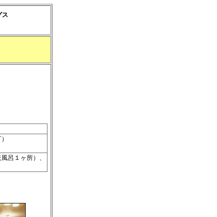
グス
可）
天風呂１ヶ所）、